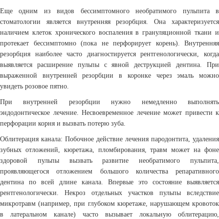
Еще одним из видов бессимптомного необратимого пульпита в
стоматологии является внутренняя резорбция. Она характеризуется
наличием клеток хронического воспаления в грануляционной ткани и
протекает бессимптомно (пока не перфорирует корень). Внутренняя
резорбция наиболее часто диагностируется рентгенологически, когда
выявляется расширение пульпы с явной деструкцией дентина. При
выраженной внутренней резорбции в коронке через эмаль можно
увидеть розовое пятно.
При внутренней резорбции нужно немедленно выполнять
эндодонтическое лечение. Несвоевременное лечение может привести к
перфорации корня и вызвать потерю зуба.
Облитерация канала: Побочное действие лечения пародонтита, удаления
зубных отложений, кюретажа, пломбирования, травм может на фоне
здоровой пульпы вызвать развитие необратимого пульпита,
проявляющегося отложением большого количества репаративного
дентина по всей длине канала. Впервые это состояние выявляется
рентгенологически. Некроз отдельных участков пульпы вследствие
микротравм (например, при глубоком кюретаже, нарушающем кровоток
в латеральном канале) часто вызывает локальную облитерацию,