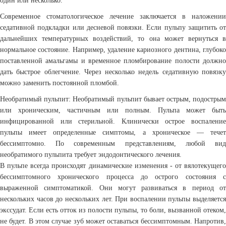
один или несколько.
Современное стоматологическое лечение заключается в наложении
седативной подкладки или десневой повязки. Если пульпу защитить от
дальнейших температурных воздействий, то она может вернуться в
нормальное состояние. Например, удаление кариозного дентина, глубоко
поставленной амальгамы и временное пломбирование полости должно
дать быстрое облегчение. Через несколько недель седативную повязку
можно заменить постоянной пломбой.
Необратимый пульпит: Необратимый пульпит бывает острым, подострым
или хроническим, частичным или полным. Пульпа может быть
инфицированной или стерильной. Клинически острое воспаление
пульпы имеет определенные симптомы, а хроническое — течет
бессимптомно. По современным представлениям, любой вид
необратимого пульпита требует эндодонтического лечения.
В пульпе всегда происходят динамические изменения - от вялотекущего
бессимптомного хронического процесса до острого состояния с
выраженной симптоматикой. Они могут развиваться в период от
нескольких часов до нескольких лет. При воспалении пульпы выделяется
экссудат. Если есть отток из полости пульпы, то боли, вызванной отеком,
не будет. В этом случае зуб может оставаться бессимптомным. Напротив,