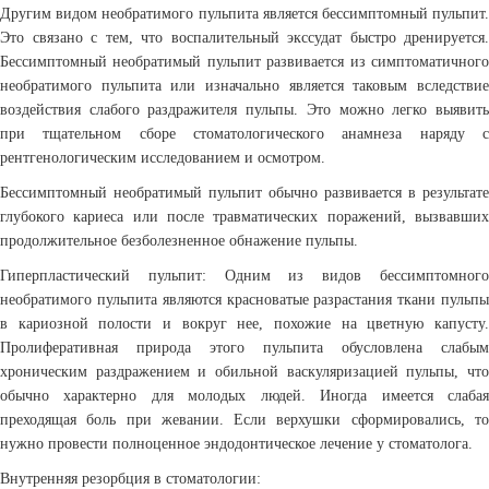
Другим видом необратимого пульпита является бессимптомный пульпит.
Это связано с тем, что воспалительный экссудат быстро дренируется.
Бессимптомный необратимый пульпит развивается из симптоматичного
необратимого пульпита или изначально является таковым вследствие
воздействия слабого раздражителя пульпы. Это можно легко выявить
при тщательном сборе стоматологического анамнеза наряду с
рентгенологическим исследованием и осмотром.
Бессимптомный необратимый пульпит обычно развивается в результате
глубокого кариеса или после травматических поражений, вызвавших
продолжительное безболезненное обнажение пульпы.
Гиперпластический пульпит: Одним из видов бессимптомного
необратимого пульпита являются красноватые разрастания ткани пульпы
в кариозной полости и вокруг нее, похожие на цветную капусту.
Пролиферативная природа этого пульпита обусловлена слабым
хроническим раздражением и обильной васкуляризацией пульпы, что
обычно характерно для молодых людей. Иногда имеется слабая
преходящая боль при жевании. Если верхушки сформировались, то
нужно провести полноценное эндодонтическое лечение у стоматолога.
Внутренняя резорбция в стоматологии: