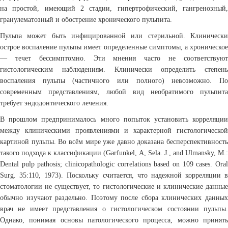
на простой, имеющий 2 стадии, гипертрофический, гангренозный,
гранулематозный и обострение хронического пульпита.
Пульпа может быть инфицированной или стерильной. Клинически
острое воспаление пульпы имеет определенные симптомы, а хроническое
— течет бессимптомно. Эти мнения часто не соответствуют
гистологическим наблюдениям. Клинически определить степень
воспаления пульпы (частичного или полного) невозможно. По
современным представлениям, любой вид необратимого пульпита
требует эндодонтического лечения.
В прошлом предпринималось много попыток установить корреляции
между клиническими проявлениями и характерной гистологической
картиной пульпы. Во всём мире уже давно доказана бесперспективность
такого подхода к классификации (Garfunkel, A, Sela. J., and Ulmansky, M.:
Dental pulp pathosis; clinicopathologic correlations based on 109 cases. Oral
Surg. 35:110, 1973). Поскольку считается, что надежной корреляции в
стоматологии не существует, то гистологические и клинические данные
обычно изучают раздельно. Поэтому после сбора клинических данных
врач не имеет представления о гистологическом состоянии пульпы.
Однако, понимая основы патологического процесса, можно принять