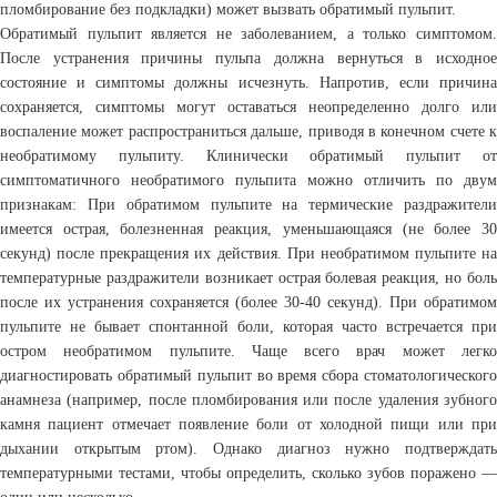
пломбирование без подкладки) может вызвать обратимый пульпит.
Обратимый пульпит является не заболеванием, а только симптомом.
После устранения причины пульпа должна вернуться в исходное
состояние и симптомы должны исчезнуть. Напротив, если причина
сохраняется, симптомы могут оставаться неопределенно долго или
воспаление может распространиться дальше, приводя в конечном счете к
необратимому пульпиту. Клинически обратимый пульпит от
симптоматичного необратимого пульпита можно отличить по двум
признакам: При обратимом пульпите на термические раздражители
имеется острая, болезненная реакция, уменьшающаяся (не более 30
секунд) после прекращения их действия. При необратимом пульпите на
температурные раздражители возникает острая болевая реакция, но боль
после их устранения сохраняется (более 30-40 секунд). При обратимом
пульпите не бывает спонтанной боли, которая часто встречается при
остром необратимом пульпите. Чаще всего врач может легко
диагностировать обратимый пульпит во время сбора стоматологического
анамнеза (например, после пломбирования или после удаления зубного
камня пациент отмечает появление боли от холодной пищи или при
дыхании открытым ртом). Однако диагноз нужно подтверждать
температурными тестами, чтобы определить, сколько зубов поражено —