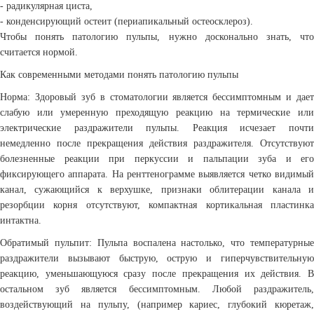
- радикулярная циста,
- конденсирующий остеит (периапикальный остеосклероз).
Чтобы понять патологию пульпы, нужно досконально знать, что
считается нормой.
Как современными методами понять патологию пульпы
Норма: Здоровый зуб в стоматологии является бессимптомным и дает
слабую или умеренную преходящую реакцию на термические или
электрические раздражители пульпы. Реакция исчезает почти
немедленно после прекращения действия раздражителя. Отсутствуют
болезненные реакции при перкуссии и пальпации зуба и его
фиксирующего аппарата. На ренттенограмме выявляется четко видимый
канал, сужающийся к верхушке, признаки облитерации канала и
резорбции корня отсутствуют, компактная кортикальная пластинка
интактна.
Обратимый пульпит: Пульпа воспалена настолько, что температурные
раздражители вызывают быструю, острую и гиперчувствительную
реакцию, уменьшающуюся сразу после прекращения их действия. В
остальном зуб является бессимптомным. Любой раздражитель,
воздействующий на пульпу, (например кариес, глубокий кюретаж,