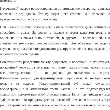
потемнеть.
Нелеченный некроз распространяется за апикальное отверстие, вызывая
воспаление периодонта. Это приводит к его утолщению и повышению
чувствительности зуба при перкуссии.
При наличии в зубе более одного канала проверяются диагностические
способности врача. Например, в моляре с тремя каналами пульпа в
одном из них может быть интактной, в другом — воспаленной, а в
третьем — полностью некротизированной. Это объясняет те редкие
случаи, когда пациент неоднозначно реагирует на тесты, определяющие
жизнеспособность пульпы.
Естественного разделения между здоровьем и болезнью не существует,
по крайней мере когда речь идет о пульпе. Ткань пульпы может иметь
весь спектр состояний — от здоровой до воспаления и некроза.
Клинически можно дифференцировать обратимый и необратимый
пульпит от некроза. Некротизированный зуб может сохранять
васкуляризацию в апикальной трети канала, но это подтверждается
только при хемомеханической очистке канала. Если при гибели пульпы
зуб не лечить, то продукты распада бактерий, белков и токсины могут
распространиться за апикальное отверстие в периапикальную область,