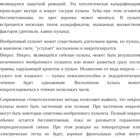
являющуюся защитной реакцией. Эта патологическая кальцификация
происходит внутри и вокруг сосудов пульпы. Зубы при этом остаются
бессимптомными, но цвет коронки может меняться. В пульпе
встречаются несколько типов кальцификатов, вызванных множеством
факторов (дентикли, камни пульпы).
Необратимый пульпит может существовать длительное время, но пульпа,
в конечном счете, "уступает" воспалению и некротизируется.
Некроз: Некроз, являющийся гибелью пульпы, может быть результатом
нелеченного необратимого пульпита или может развиться сразу после
травмы, нарушающей кровоток в пульпе. Независимо от вида некроза —
сухого или влажного — пульпа нежизнеспособна и эндодонтическое
лечение будет одинаковым. Воспаленная пульпа может
некротизироваться в течение нескольких часов.
Современные стоматологические методы позволяют выявить, что некроз
пульпы может быть частичным или полным. При частичном некрозе
могут быть некоторые симптомы необратимого пульпита. Полный некроз
обычно остается бессимптомным, пока не разовьется поражение
периодонтальной связки. При этом реакции на температурные или
электрические тесты не будет, коронки фронтальных зубов могут