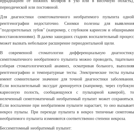
иррадиацией от нижних моляров в ухо или в височную область),
периодической или постоянной.
Для диагностики симптоматичного необратимого пульпита одной
рентгенографии недостаточно. Снимки полезны для выявления
"подозрительных зубов" (например, с глубоким кариесом и обширными
восстановлениями). В далеко зашедших стадиях воспалительный процесс
может вызвать небольшое расширение периодонтальной щели.
В современной стоматологии дифференциальную диагностику
симптоматичного необратимого пульпита можно проводить, тщательно
собирая стоматологический анамнез, осматривая больного, выполняя
рентгенографию и температурные тесты. Электрические тесты пульпы
имеют сомнительное значение для точной диагностики заболевания.
Если воспалительный экссудат дренируется (например, через глубокую
кариозную полость, сообщающуюся с пульпарной камерой), то
нелеченный симптоматичный необратимый пульпит может сохраняться.
Если воспаление при необратимом пульпите нарастает, то оно вызывает
некроз пульпы. При переходе пульпита в некроз типичные симптомы
необратимого пульпита изменяются соответственно степени некроза.
Бессимптомный необратимый пульпит: