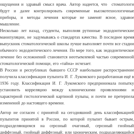
ощущения и здравый смысл врача. Автор надеется, что стоматологи
будут и далее контролировать современные высокотехнологичные
приборы, и методы лечения которые не заменят ясное, здравое
мышление.
Несколько лет назад, студенты, выполняя рутинные эндодонтические
манипуляции, не задумываясь о стандартах качества. В последнее время
выпускник стоматологической школы лучше выполняет почти все стадии
обычного эндодонтического лечения. По мере того, как эндодонтическое
лечение без осложнений становится неотъемлемой частью современной
стоматологической помощи, его «тайна» исчезает.
В России и республиках бывшего СССР наибольшее распространение
получила классификация пульпита И. Г. Лукомского разработанная ещё в
1936 году. Классификация И. Г. Лукомского предпринимала попытку
установить корреляцию между клиническими проявлениями и
характерной гистологической картиной пульпы, и почти не претерпела
изменений до настоящего времени.
Автор не согласен с принятой на сегодняшний день классификацией
пульпитов принятой в России, по которой пульпит бывает острым,
подразделяющимся на серозный очаговый, серозный гнойный
диффузный, гнойный диффузный; или хроническим, подразделяющийся